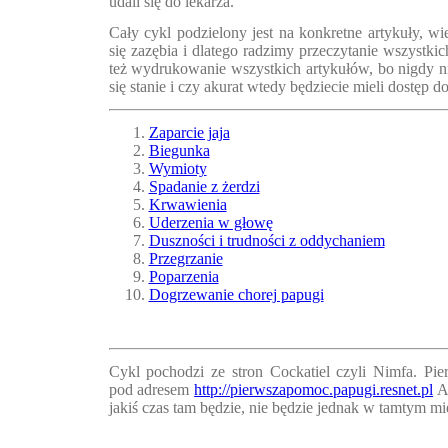
udali się do lekarza.
Cały cykl podzielony jest na konkretne artykuły, w
się zazębia i dlatego radzimy przeczytanie wszystki
też wydrukowanie wszystkich artykułów, bo nigdy 
się stanie i czy akurat wtedy będziecie mieli dostęp do
Zaparcie jaja
Biegunka
Wymioty
Spadanie z żerdzi
Krwawienia
Uderzenia w głowę
Duszności i trudności z oddychaniem
Przegrzanie
Poparzenia
Dogrzewanie chorej papugi
Cykl pochodzi ze stron Cockatiel czyli Nimfa. Pie
pod adresem
http://pierwszapomoc.papugi.resnet.pl
Ak
jakiś czas tam będzie, nie będzie jednak w tamtym mi