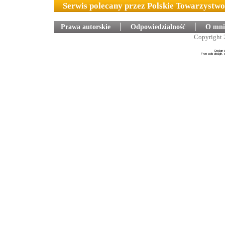
Serwis polecany przez Polskie Towarzystw
Prawa autorskie
│
Odpowiedzialność
│
O mni
Copyright 
Design 
Free web design, 